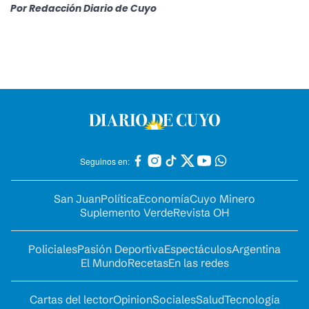
Por
Redacción Diario de Cuyo
Seguinos en:
San Juan
Política
Economía
Cuyo Minero
Suplemento Verde
Revista OH
Policiales
Pasión Deportiva
Espectáculos
Argentina
El Mundo
Recetas
En las redes
Cartas del lector
Opinion
Sociales
Salud
Tecnología