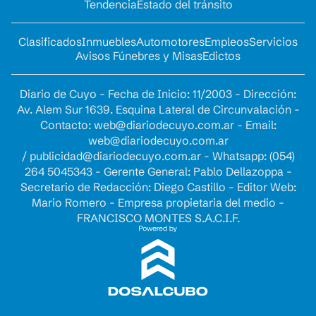
Tendencia
Estado del tránsito
Clasificados
Inmuebles
Automotores
Empleos
Servicios
Avisos Fúnebres y Misas
Edictos
Diario de Cuyo - Fecha de Inicio: 11/2003 - Dirección:
Av. Alem Sur 1639. Esquina Lateral de Circunvalación -
Contacto:
web@diariodecuyo.com.ar
- Email:
web@diariodecuyo.com.ar
/
publicidad@diariodecuyo.com.ar
-
Whatsapp: (054)
264 5045343 - Gerente General: Pablo Dellazoppa -
Secretario de Redacción: Diego Castillo - Editor Web:
Mario Romero - Empresa propietaria del medio -
FRANCISCO MONTES S.A.C.I.F.