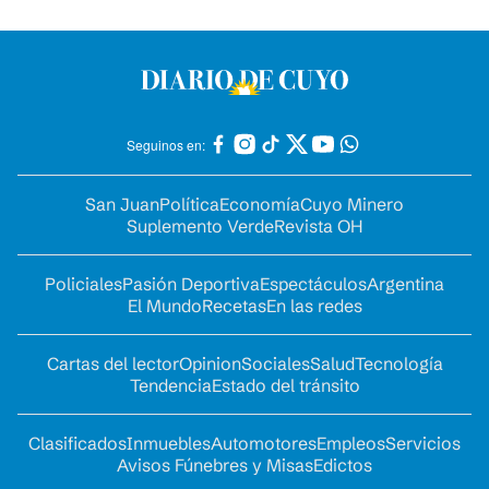
Seguinos en:
San Juan
Política
Economía
Cuyo Minero
Suplemento Verde
Revista OH
Policiales
Pasión Deportiva
Espectáculos
Argentina
El Mundo
Recetas
En las redes
Cartas del lector
Opinion
Sociales
Salud
Tecnología
Tendencia
Estado del tránsito
Clasificados
Inmuebles
Automotores
Empleos
Servicios
Avisos Fúnebres y Misas
Edictos