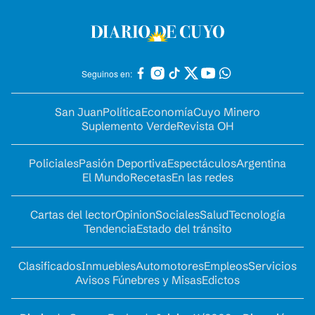
Seguinos en:
San Juan
Política
Economía
Cuyo Minero
Suplemento Verde
Revista OH
Policiales
Pasión Deportiva
Espectáculos
Argentina
El Mundo
Recetas
En las redes
Cartas del lector
Opinion
Sociales
Salud
Tecnología
Tendencia
Estado del tránsito
Clasificados
Inmuebles
Automotores
Empleos
Servicios
Avisos Fúnebres y Misas
Edictos