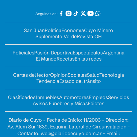
Seguinos en:
San Juan
Política
Economía
Cuyo Minero
Suplemento Verde
Revista OH
Policiales
Pasión Deportiva
Espectáculos
Argentina
El Mundo
Recetas
En las redes
Cartas del lector
Opinion
Sociales
Salud
Tecnología
Tendencia
Estado del tránsito
Clasificados
Inmuebles
Automotores
Empleos
Servicios
Avisos Fúnebres y Misas
Edictos
Diario de Cuyo - Fecha de Inicio: 11/2003 - Dirección:
Av. Alem Sur 1639. Esquina Lateral de Circunvalación -
Contacto:
web@diariodecuyo.com.ar
- Email: