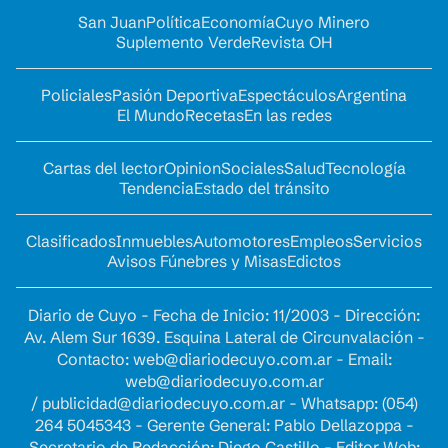
San Juan
Política
Economía
Cuyo Minero
Suplemento Verde
Revista OH
Policiales
Pasión Deportiva
Espectáculos
Argentina
El Mundo
Recetas
En las redes
Cartas del lector
Opinion
Sociales
Salud
Tecnología
Tendencia
Estado del tránsito
Clasificados
Inmuebles
Automotores
Empleos
Servicios
Avisos Fúnebres y Misas
Edictos
Diario de Cuyo - Fecha de Inicio: 11/2003 - Dirección:
Av. Alem Sur 1639. Esquina Lateral de Circunvalación -
Contacto:
web@diariodecuyo.com.ar
- Email:
web@diariodecuyo.com.ar
/
publicidad@diariodecuyo.com.ar
-
Whatsapp: (054)
264 5045343 - Gerente General: Pablo Dellazoppa -
Secretario de Redacción: Diego Castillo - Editor Web: