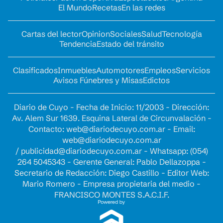
El Mundo
Recetas
En las redes
Cartas del lector
Opinion
Sociales
Salud
Tecnología
Tendencia
Estado del tránsito
Clasificados
Inmuebles
Automotores
Empleos
Servicios
Avisos Fúnebres y Misas
Edictos
Diario de Cuyo - Fecha de Inicio: 11/2003 - Dirección:
Av. Alem Sur 1639. Esquina Lateral de Circunvalación -
Contacto:
web@diariodecuyo.com.ar
- Email:
web@diariodecuyo.com.ar
/
publicidad@diariodecuyo.com.ar
-
Whatsapp: (054)
264 5045343 - Gerente General: Pablo Dellazoppa -
Secretario de Redacción: Diego Castillo - Editor Web:
Mario Romero - Empresa propietaria del medio -
FRANCISCO MONTES S.A.C.I.F.