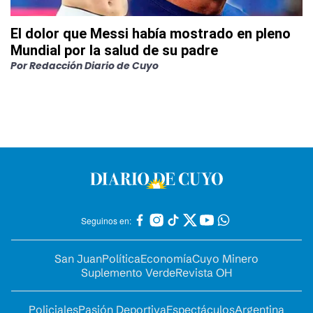
El dolor que Messi había mostrado en pleno
Mundial por la salud de su padre
Por
Redacción Diario de Cuyo
Seguinos en:
San Juan
Política
Economía
Cuyo Minero
Suplemento Verde
Revista OH
Policiales
Pasión Deportiva
Espectáculos
Argentina