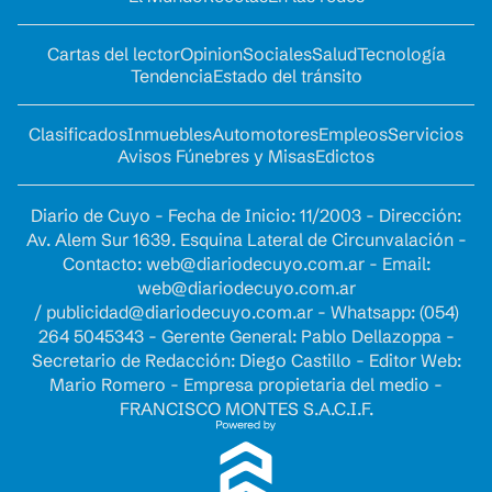
Cartas del lector
Opinion
Sociales
Salud
Tecnología
Tendencia
Estado del tránsito
Clasificados
Inmuebles
Automotores
Empleos
Servicios
Avisos Fúnebres y Misas
Edictos
Diario de Cuyo - Fecha de Inicio: 11/2003 - Dirección:
Av. Alem Sur 1639. Esquina Lateral de Circunvalación -
Contacto:
web@diariodecuyo.com.ar
- Email:
web@diariodecuyo.com.ar
/
publicidad@diariodecuyo.com.ar
-
Whatsapp: (054)
264 5045343 - Gerente General: Pablo Dellazoppa -
Secretario de Redacción: Diego Castillo - Editor Web:
Mario Romero - Empresa propietaria del medio -
FRANCISCO MONTES S.A.C.I.F.