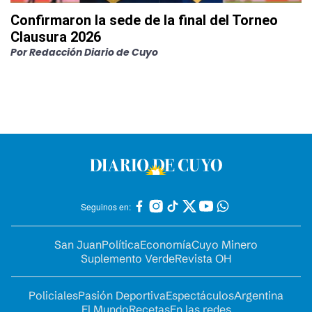
Confirmaron la sede de la final del Torneo
Clausura 2026
Por
Redacción Diario de Cuyo
Seguinos en:
San Juan
Política
Economía
Cuyo Minero
Suplemento Verde
Revista OH
Policiales
Pasión Deportiva
Espectáculos
Argentina
El Mundo
Recetas
En las redes