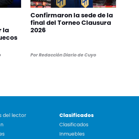
Confirmaron la sede de la
final del Torneo Clausura
 la
2026
ruecos
o
Por
Redacción Diario de Cuyo
 del lector
Clasificados
on
Clasificados
es
Inmuebles