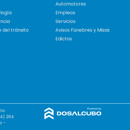
Automotores
logía
Empleos
ncia
Servicios
 del tránsito
Avisos Fúnebres y Misas
Edictos
to:
54) 264
o -