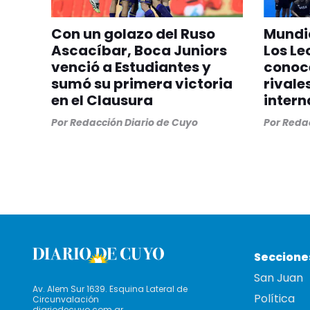
Con un golazo del Ruso
Mundia
Ascacíbar, Boca Juniors
Los Le
venció a Estudiantes y
conoc
sumó su primera victoria
rivale
en el Clausura
intern
Por
Redacción Diario de Cuyo
Por
Redac
Seccione
San Juan
Av. Alem Sur 1639. Esquina Lateral de
Política
Circunvalación
diariodecuyo.com.ar