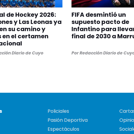
l de Hockey 2026:
FIFA desmintió un
ones y Las Leonas ya
supuesto pacto de
en su camino y
Infantino para llevar
s en el certamen
final de 2030 a Mar
acional
ción Diario de Cuyo
Por
Redacción Diario de Cuy
s
Policiales
Cartas
Pasión Deportiva
Opini
Espectáculos
Social