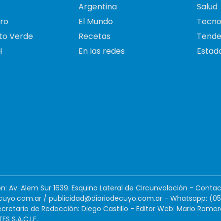
Argentina
Salud
ro
El Mundo
Tecno
to Verde
Recetas
Tende
H
En las redes
Estado
ión: Av. Alem Sur 1639. Esquina Lateral de Circunvalación - Contac
cuyo.com.ar
/
publicidad@diariodecuyo.com.ar
-
Whatsapp: (0
cretario de Redacción: Diego Castillo - Editor Web: Mario Romer
 S.A.C.I.F.