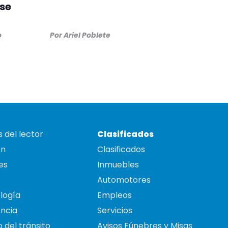
 se
o
Por
Ariel Poblete
 del lector
Clasificados
on
Clasificados
es
Inmuebles
Automotores
logía
Empleos
ncia
Servicios
 del tránsito
Avisos Fúnebres y Misas