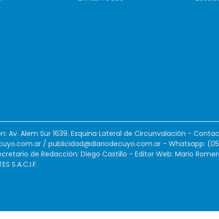
ión: Av. Alem Sur 1639. Esquina Lateral de Circunvalación - Contac
cuyo.com.ar
/
publicidad@diariodecuyo.com.ar
-
Whatsapp: (0
cretario de Redacción: Diego Castillo - Editor Web: Mario Romer
 S.A.C.I.F.