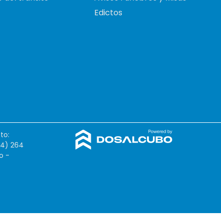
Edictos
to:
54) 264
o -