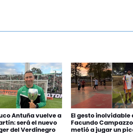
ruco Antuña vuelve a
El gesto inolvidable
rtín: será el nuevo
Facundo Campazzo:
er del Verdinegro
metió a jugar un pi