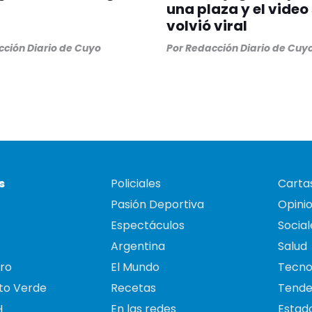
una plaza y el video
volvió viral
ción Diario de Cuyo
Por
Redacción Diario de Cuy
s
Policiales
Cartas
Pasión Deportiva
Opini
Espectáculos
Social
Argentina
Salud
ro
El Mundo
Tecno
to Verde
Recetas
Tende
H
En las redes
Estado