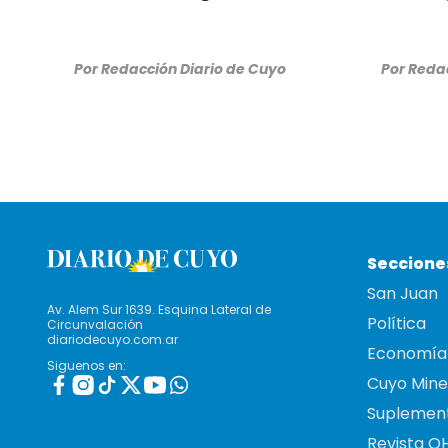
Por
Redacción Diario de Cuyo
Por
Redac
Seccione
San Juan
Av. Alem Sur 1639. Esquina Lateral de
Política
Circunvalación
diariodecuyo.com.ar
Economía
Siguenos en:
Cuyo Mine
Suplemen
Revista O