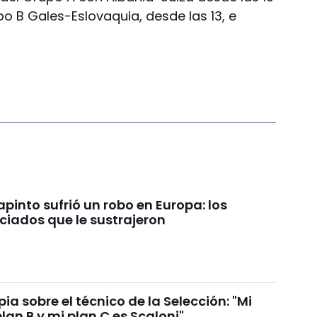
po B Gales-Eslovaquia, desde las 13, e
.
pinto sufrió un robo en Europa: los
ciados que le sustrajeron
ia sobre el técnico de la Selección: "Mi
plan B y mi plan C es Scaloni"