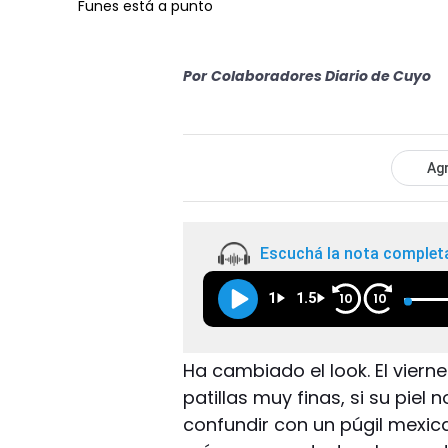
Funes está a punto
Por
Colaboradores Diario de Cuyo
Agr
Escuchá la nota complet
1
1.5
10
10
Ha cambiado el look. El vierne
patillas muy finas, si su piel
confundir con un púgil mexic