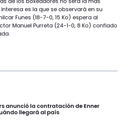
s de los boxeadores no será la más
 interesa es la que se observará en su
ilcar Funes (18-7-0, 15 Ko) espera al
or Manuel Purreta (24-1-0, 8 Ko) confiado
ada.
rs anunció la contratación de Enner
uándo llegará al país