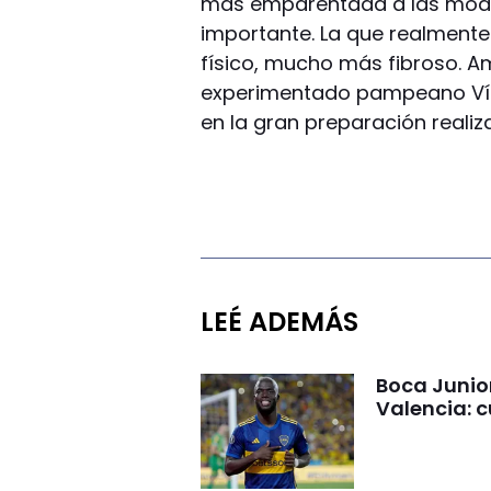
más emparentada a las moda
importante. La que realmente
físico, mucho más fibroso. Am
experimentado pampeano Víct
en la gran preparación realiz
LEÉ ADEMÁS
Boca Junio
Valencia: c