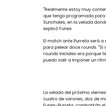
"Realmente estoy muy content
que tengo programada para el
Sunchales, en la velada dond
explicó Funes.
El match ante Purreta será a 
para pelear doce rounds. "Si 
rounds iniciales era porque 
puedo salir a imponer un ritm
La velada del próximo vierne
cuatro de varones, dos de mu
Funes-Purreta, combatirán el