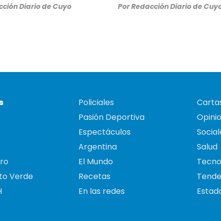
ción Diario de Cuyo
Por
Redacción Diario de Cuy
s
Policiales
Cartas
Pasión Deportiva
Opini
Espectáculos
Social
Argentina
Salud
ro
El Mundo
Tecno
to Verde
Recetas
Tende
H
En las redes
Estado