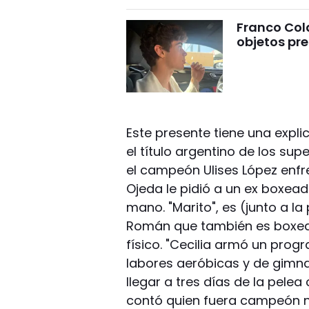
Franco Cola
objetos pre
Este presente tiene una expli
el título argentino de los s
el campeón Ulises López enfr
Ojeda le pidió a un ex boxead
mano. "Marito", es (junto a la
Román que también es boxead
físico. "Cecilia armó un prog
labores aeróbicas y de gimn
llegar a tres días de la pelea
contó quien fuera campeón na