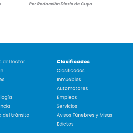
o
Por
Redacción Diario de Cuyo
 del lector
Clasificados
on
Clasificados
es
Inmuebles
Automotores
logía
Empleos
ncia
Servicios
 del tránsito
Avisos Fúnebres y Misas
Edictos