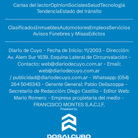
Cartas del lector
Opinion
Sociales
Salud
Tecnología
Tendencia
Estado del tránsito
Clasificados
Inmuebles
Automotores
Empleos
Servicios
Avisos Fúnebres y Misas
Edictos
Diario de Cuyo - Fecha de Inicio: 11/2003 - Dirección:
Av. Alem Sur 1639. Esquina Lateral de Circunvalación -
Contacto:
web@diariodecuyo.com.ar
- Email:
web@diariodecuyo.com.ar
/
publicidad@diariodecuyo.com.ar
-
Whatsapp: (054)
264 5045343 - Gerente General: Pablo Dellazoppa -
Secretario de Redacción: Diego Castillo - Editor Web:
Mario Romero - Empresa propietaria del medio -
FRANCISCO MONTES S.A.C.I.F.