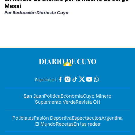
Messi
Por
Redacción Diario de Cuyo
Seguinos en:
San Juan
Política
Economía
Cuyo Minero
Suplemento Verde
Revista OH
Policiales
Pasión Deportiva
Espectáculos
Argentina
El Mundo
Recetas
En las redes