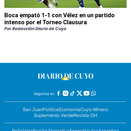
Boca empató 1-1 con Vélez en un partido
intenso por el Torneo Clausura
Por
Redacción Diario de Cuyo
Seguinos en:
San Juan
Política
Economía
Cuyo Minero
Suplemento Verde
Revista OH
Policiales
Pasión Deportiva
Espectáculos
Argentina