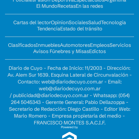
El Mundo
Recetas
En las redes
Cartas del lector
Opinion
Sociales
Salud
Tecnología
Tendencia
Estado del tránsito
Clasificados
Inmuebles
Automotores
Empleos
Servicios
Avisos Fúnebres y Misas
Edictos
Diario de Cuyo - Fecha de Inicio: 11/2003 - Dirección:
Av. Alem Sur 1639. Esquina Lateral de Circunvalación -
Contacto:
web@diariodecuyo.com.ar
- Email:
web@diariodecuyo.com.ar
/
publicidad@diariodecuyo.com.ar
-
Whatsapp: (054)
264 5045343 - Gerente General: Pablo Dellazoppa -
Secretario de Redacción: Diego Castillo - Editor Web:
Mario Romero - Empresa propietaria del medio -
FRANCISCO MONTES S.A.C.I.F.