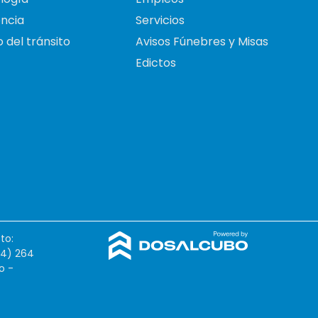
ncia
Servicios
 del tránsito
Avisos Fúnebres y Misas
Edictos
to:
54) 264
o -