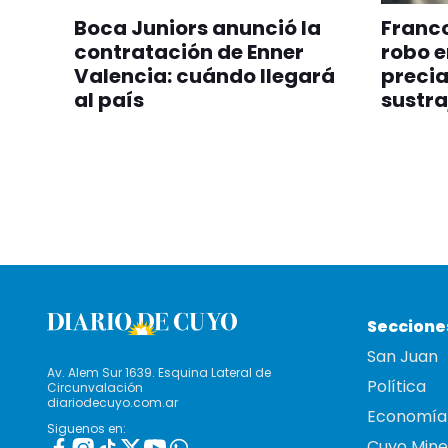
Boca Juniors anunció la
Franco
contratación de Enner
robo e
Valencia: cuándo llegará
precia
al país
sustra
Seccione
San Juan
Av. Alem Sur 1639. Esquina Lateral de
Política
Circunvalación
diariodecuyo.com.ar
Economía
Siguenos en:
Cuyo Mine