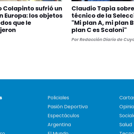
 Colapinto sufrió un
Claudio Tapia sobre
n Europa: los objetos
técnico de la Selecc
dos que le
"Mi plan A, mi plan B
jeron
plan C es Scaloni"
Por
Redacción Diario de Cuy
s
Policiales
Cartas
Pasión Deportiva
Opini
Espectáculos
Social
Argentina
Salud
ro
El Mundo
Tecno