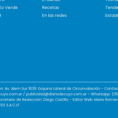
to Verde
Recetas
Tende
H
En las redes
Estado
ión: Av. Alem Sur 1639. Esquina Lateral de Circunvalación - Contac
cuyo.com.ar
/
publicidad@diariodecuyo.com.ar
-
Whatsapp: (0
cretario de Redacción: Diego Castillo - Editor Web: Mario Romer
 S.A.C.I.F.