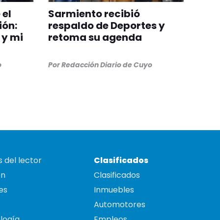
 el
Sarmiento recibió
ión:
respaldo de Deportes y
 y mi
retoma su agenda
o
Por
Redacción Diario de Cuyo
 del lector
Clasificados
on
Clasificados
es
Inmuebles
Automotores
logía
Empleos