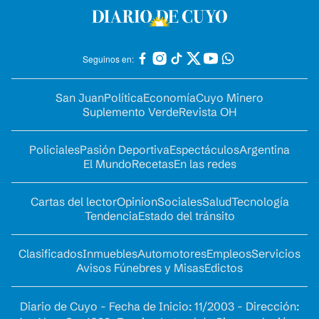
Seguinos en:
San Juan
Política
Economía
Cuyo Minero
Suplemento Verde
Revista OH
Policiales
Pasión Deportiva
Espectáculos
Argentina
El Mundo
Recetas
En las redes
Cartas del lector
Opinion
Sociales
Salud
Tecnología
Tendencia
Estado del tránsito
Clasificados
Inmuebles
Automotores
Empleos
Servicios
Avisos Fúnebres y Misas
Edictos
Diario de Cuyo - Fecha de Inicio: 11/2003 - Dirección: