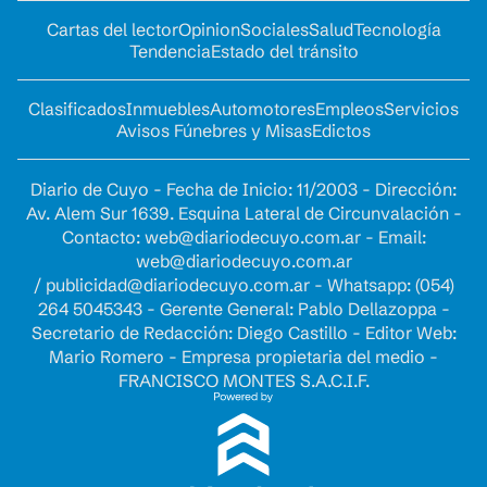
Cartas del lector
Opinion
Sociales
Salud
Tecnología
Tendencia
Estado del tránsito
Clasificados
Inmuebles
Automotores
Empleos
Servicios
Avisos Fúnebres y Misas
Edictos
Diario de Cuyo - Fecha de Inicio: 11/2003 - Dirección:
Av. Alem Sur 1639. Esquina Lateral de Circunvalación -
Contacto:
web@diariodecuyo.com.ar
- Email:
web@diariodecuyo.com.ar
/
publicidad@diariodecuyo.com.ar
-
Whatsapp: (054)
264 5045343 - Gerente General: Pablo Dellazoppa -
Secretario de Redacción: Diego Castillo - Editor Web:
Mario Romero - Empresa propietaria del medio -
FRANCISCO MONTES S.A.C.I.F.