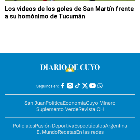
Los videos de los goles de San Martín frente
a su homónimo de Tucumán
Seguinos en:
San Juan
Política
Economía
Cuyo Minero
Suplemento Verde
Revista OH
Policiales
Pasión Deportiva
Espectáculos
Argentina
El Mundo
Recetas
En las redes