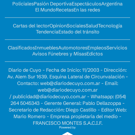
Policiales
Pasión Deportiva
Espectáculos
Argentina
El Mundo
Recetas
En las redes
Cartas del lector
Opinion
Sociales
Salud
Tecnología
Tendencia
Estado del tránsito
Clasificados
Inmuebles
Automotores
Empleos
Servicios
Avisos Fúnebres y Misas
Edictos
Diario de Cuyo - Fecha de Inicio: 11/2003 - Dirección:
Av. Alem Sur 1639. Esquina Lateral de Circunvalación -
Contacto:
web@diariodecuyo.com.ar
- Email:
web@diariodecuyo.com.ar
/
publicidad@diariodecuyo.com.ar
-
Whatsapp: (054)
264 5045343 - Gerente General: Pablo Dellazoppa -
Secretario de Redacción: Diego Castillo - Editor Web:
Mario Romero - Empresa propietaria del medio -
FRANCISCO MONTES S.A.C.I.F.