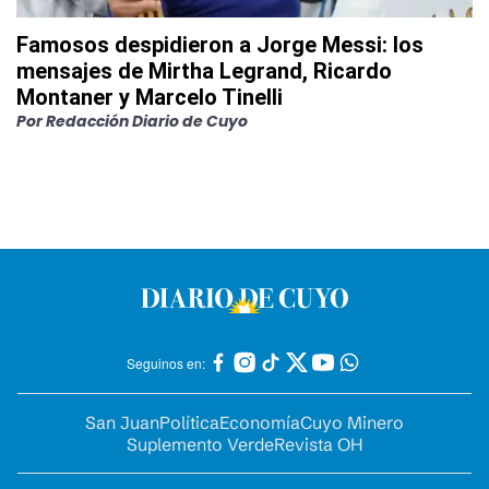
Famosos despidieron a Jorge Messi: los
mensajes de Mirtha Legrand, Ricardo
Montaner y Marcelo Tinelli
Por
Redacción Diario de Cuyo
Seguinos en:
San Juan
Política
Economía
Cuyo Minero
Suplemento Verde
Revista OH