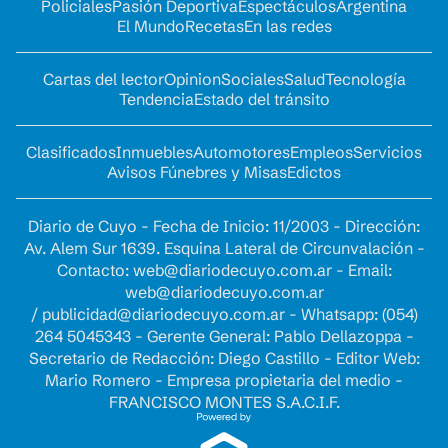
Policiales
Pasión Deportiva
Espectáculos
Argentina
El Mundo
Recetas
En las redes
Cartas del lector
Opinion
Sociales
Salud
Tecnología
Tendencia
Estado del tránsito
Clasificados
Inmuebles
Automotores
Empleos
Servicios
Avisos Fúnebres y Misas
Edictos
Diario de Cuyo - Fecha de Inicio: 11/2003 - Dirección:
Av. Alem Sur 1639. Esquina Lateral de Circunvalación -
Contacto:
web@diariodecuyo.com.ar
- Email:
web@diariodecuyo.com.ar
/
publicidad@diariodecuyo.com.ar
-
Whatsapp: (054)
264 5045343 - Gerente General: Pablo Dellazoppa -
Secretario de Redacción: Diego Castillo - Editor Web:
Mario Romero - Empresa propietaria del medio -
FRANCISCO MONTES S.A.C.I.F.