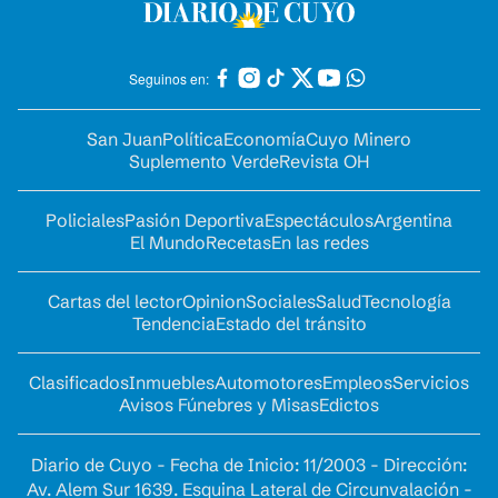
Seguinos en:
San Juan
Política
Economía
Cuyo Minero
Suplemento Verde
Revista OH
Policiales
Pasión Deportiva
Espectáculos
Argentina
El Mundo
Recetas
En las redes
Cartas del lector
Opinion
Sociales
Salud
Tecnología
Tendencia
Estado del tránsito
Clasificados
Inmuebles
Automotores
Empleos
Servicios
Avisos Fúnebres y Misas
Edictos
Diario de Cuyo - Fecha de Inicio: 11/2003 - Dirección:
Av. Alem Sur 1639. Esquina Lateral de Circunvalación -