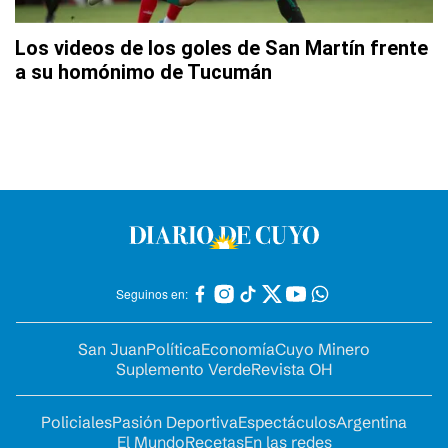
Los videos de los goles de San Martín frente
a su homónimo de Tucumán
Seguinos en:
San Juan
Política
Economía
Cuyo Minero
Suplemento Verde
Revista OH
Policiales
Pasión Deportiva
Espectáculos
Argentina
El Mundo
Recetas
En las redes