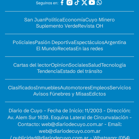
Seguinos en:
San Juan
Política
Economía
Cuyo Minero
Suplemento Verde
Revista OH
Policiales
Pasión Deportiva
Espectáculos
Argentina
El Mundo
Recetas
En las redes
Cartas del lector
Opinion
Sociales
Salud
Tecnología
Tendencia
Estado del tránsito
Clasificados
Inmuebles
Automotores
Empleos
Servicios
Avisos Fúnebres y Misas
Edictos
Diario de Cuyo - Fecha de Inicio: 11/2003 - Dirección:
Av. Alem Sur 1639. Esquina Lateral de Circunvalación -
Contacto:
web@diariodecuyo.com.ar
- Email:
web@diariodecuyo.com.ar
/
publicidad@diariodecuyo.com.ar
-
Whatsapp: (054)