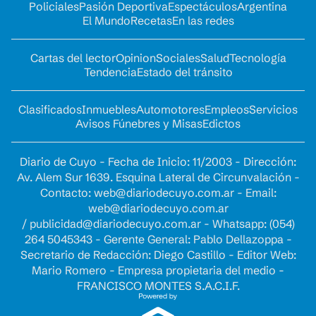
Policiales
Pasión Deportiva
Espectáculos
Argentina
El Mundo
Recetas
En las redes
Cartas del lector
Opinion
Sociales
Salud
Tecnología
Tendencia
Estado del tránsito
Clasificados
Inmuebles
Automotores
Empleos
Servicios
Avisos Fúnebres y Misas
Edictos
Diario de Cuyo - Fecha de Inicio: 11/2003 - Dirección:
Av. Alem Sur 1639. Esquina Lateral de Circunvalación -
Contacto:
web@diariodecuyo.com.ar
- Email:
web@diariodecuyo.com.ar
/
publicidad@diariodecuyo.com.ar
-
Whatsapp: (054)
264 5045343 - Gerente General: Pablo Dellazoppa -
Secretario de Redacción: Diego Castillo - Editor Web:
Mario Romero - Empresa propietaria del medio -
FRANCISCO MONTES S.A.C.I.F.