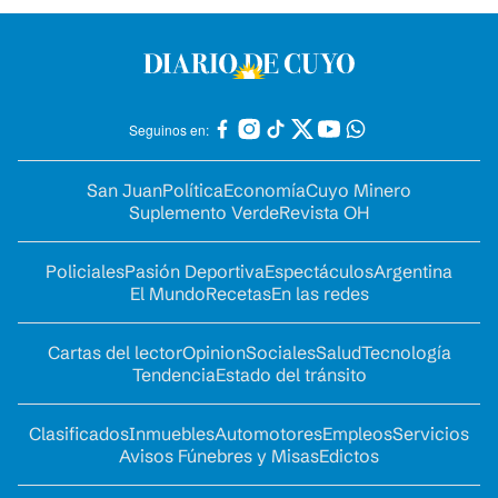
Seguinos en:
San Juan
Política
Economía
Cuyo Minero
Suplemento Verde
Revista OH
Policiales
Pasión Deportiva
Espectáculos
Argentina
El Mundo
Recetas
En las redes
Cartas del lector
Opinion
Sociales
Salud
Tecnología
Tendencia
Estado del tránsito
Clasificados
Inmuebles
Automotores
Empleos
Servicios
Avisos Fúnebres y Misas
Edictos