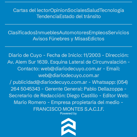
Cartas del lector
Opinion
Sociales
Salud
Tecnología
Tendencia
Estado del tránsito
Clasificados
Inmuebles
Automotores
Empleos
Servicios
Avisos Fúnebres y Misas
Edictos
Diario de Cuyo - Fecha de Inicio: 11/2003 - Dirección:
Av. Alem Sur 1639. Esquina Lateral de Circunvalación -
Contacto:
web@diariodecuyo.com.ar
- Email:
web@diariodecuyo.com.ar
/
publicidad@diariodecuyo.com.ar
-
Whatsapp: (054)
264 5045343 - Gerente General: Pablo Dellazoppa -
Secretario de Redacción: Diego Castillo - Editor Web:
Mario Romero - Empresa propietaria del medio -
FRANCISCO MONTES S.A.C.I.F.