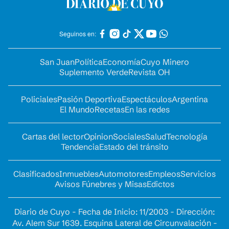
Seguinos en:
San Juan
Política
Economía
Cuyo Minero
Suplemento Verde
Revista OH
Policiales
Pasión Deportiva
Espectáculos
Argentina
El Mundo
Recetas
En las redes
Cartas del lector
Opinion
Sociales
Salud
Tecnología
Tendencia
Estado del tránsito
Clasificados
Inmuebles
Automotores
Empleos
Servicios
Avisos Fúnebres y Misas
Edictos
Diario de Cuyo - Fecha de Inicio: 11/2003 - Dirección:
Av. Alem Sur 1639. Esquina Lateral de Circunvalación -