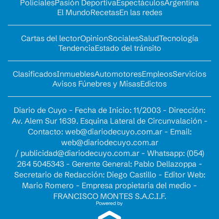
Policiales
Pasión Deportiva
Espectáculos
Argentina
El Mundo
Recetas
En las redes
Cartas del lector
Opinion
Sociales
Salud
Tecnología
Tendencia
Estado del tránsito
Clasificados
Inmuebles
Automotores
Empleos
Servicios
Avisos Fúnebres y Misas
Edictos
Diario de Cuyo - Fecha de Inicio: 11/2003 - Dirección:
Av. Alem Sur 1639. Esquina Lateral de Circunvalación -
Contacto:
web@diariodecuyo.com.ar
- Email:
web@diariodecuyo.com.ar
/
publicidad@diariodecuyo.com.ar
-
Whatsapp: (054)
264 5045343 - Gerente General: Pablo Dellazoppa -
Secretario de Redacción: Diego Castillo - Editor Web:
Mario Romero - Empresa propietaria del medio -
FRANCISCO MONTES S.A.C.I.F.