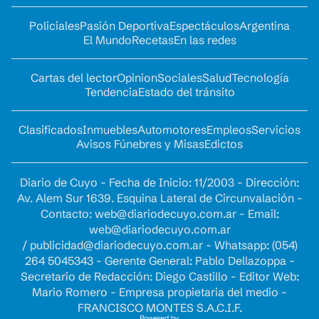
Policiales
Pasión Deportiva
Espectáculos
Argentina
El Mundo
Recetas
En las redes
Cartas del lector
Opinion
Sociales
Salud
Tecnología
Tendencia
Estado del tránsito
Clasificados
Inmuebles
Automotores
Empleos
Servicios
Avisos Fúnebres y Misas
Edictos
Diario de Cuyo - Fecha de Inicio: 11/2003 - Dirección:
Av. Alem Sur 1639. Esquina Lateral de Circunvalación -
Contacto:
web@diariodecuyo.com.ar
- Email:
web@diariodecuyo.com.ar
/
publicidad@diariodecuyo.com.ar
-
Whatsapp: (054)
264 5045343 - Gerente General: Pablo Dellazoppa -
Secretario de Redacción: Diego Castillo - Editor Web:
Mario Romero - Empresa propietaria del medio -
FRANCISCO MONTES S.A.C.I.F.