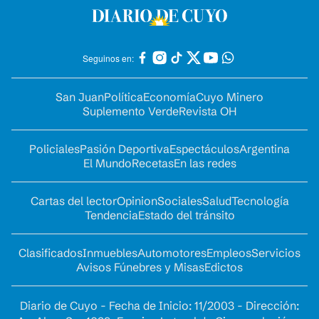
Seguinos en:
San Juan
Política
Economía
Cuyo Minero
Suplemento Verde
Revista OH
Policiales
Pasión Deportiva
Espectáculos
Argentina
El Mundo
Recetas
En las redes
Cartas del lector
Opinion
Sociales
Salud
Tecnología
Tendencia
Estado del tránsito
Clasificados
Inmuebles
Automotores
Empleos
Servicios
Avisos Fúnebres y Misas
Edictos
Diario de Cuyo - Fecha de Inicio: 11/2003 - Dirección: