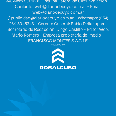
Av. Alem Sur 1639. Esquina Lateral de Circunvalación -
Contacto:
web@diariodecuyo.com.ar
- Email:
web@diariodecuyo.com.ar
/
publicidad@diariodecuyo.com.ar
-
Whatsapp: (054)
264 5045343 - Gerente General: Pablo Dellazoppa -
Secretario de Redacción: Diego Castillo - Editor Web:
Mario Romero - Empresa propietaria del medio -
FRANCISCO MONTES S.A.C.I.F.