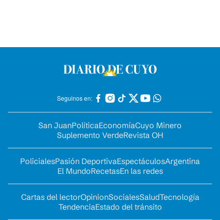
Seguinos en:
San Juan
Política
Economía
Cuyo Minero
Suplemento Verde
Revista OH
Policiales
Pasión Deportiva
Espectáculos
Argentina
El Mundo
Recetas
En las redes
Cartas del lector
Opinion
Sociales
Salud
Tecnología
Tendencia
Estado del tránsito