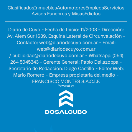
Clasificados
Inmuebles
Automotores
Empleos
Servicios
Avisos Fúnebres y Misas
Edictos
Diario de Cuyo - Fecha de Inicio: 11/2003 - Dirección:
Av. Alem Sur 1639. Esquina Lateral de Circunvalación -
Contacto:
web@diariodecuyo.com.ar
- Email:
web@diariodecuyo.com.ar
/
publicidad@diariodecuyo.com.ar
-
Whatsapp: (054)
264 5045343 - Gerente General: Pablo Dellazoppa -
Secretario de Redacción: Diego Castillo - Editor Web:
Mario Romero - Empresa propietaria del medio -
FRANCISCO MONTES S.A.C.I.F.