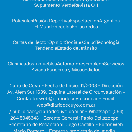
Suplemento Verde
Revista OH
Policiales
Pasión Deportiva
Espectáculos
Argentina
El Mundo
Recetas
En las redes
Cartas del lector
Opinion
Sociales
Salud
Tecnología
Tendencia
Estado del tránsito
Clasificados
Inmuebles
Automotores
Empleos
Servicios
Avisos Fúnebres y Misas
Edictos
Diario de Cuyo - Fecha de Inicio: 11/2003 - Dirección:
Av. Alem Sur 1639. Esquina Lateral de Circunvalación -
Contacto:
web@diariodecuyo.com.ar
- Email:
web@diariodecuyo.com.ar
/
publicidad@diariodecuyo.com.ar
-
Whatsapp: (054)
264 5045343 - Gerente General: Pablo Dellazoppa -
Secretario de Redacción: Diego Castillo - Editor Web:
Mario Romero - Empresa propietaria del medio -