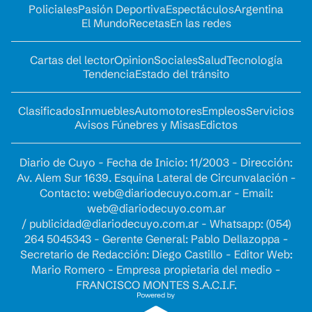
Policiales
Pasión Deportiva
Espectáculos
Argentina
El Mundo
Recetas
En las redes
Cartas del lector
Opinion
Sociales
Salud
Tecnología
Tendencia
Estado del tránsito
Clasificados
Inmuebles
Automotores
Empleos
Servicios
Avisos Fúnebres y Misas
Edictos
Diario de Cuyo - Fecha de Inicio: 11/2003 - Dirección:
Av. Alem Sur 1639. Esquina Lateral de Circunvalación -
Contacto:
web@diariodecuyo.com.ar
- Email:
web@diariodecuyo.com.ar
/
publicidad@diariodecuyo.com.ar
-
Whatsapp: (054)
264 5045343 - Gerente General: Pablo Dellazoppa -
Secretario de Redacción: Diego Castillo - Editor Web:
Mario Romero - Empresa propietaria del medio -
FRANCISCO MONTES S.A.C.I.F.