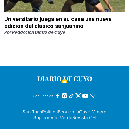
Universitario juega en su casa una nueva
edición del clásico sanjuanino
Por
Redacción Diario de Cuyo
Seguinos en:
San Juan
Política
Economía
Cuyo Minero
Suplemento Verde
Revista OH