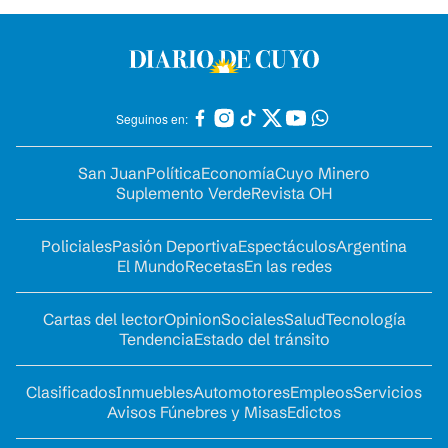
Seguinos en:
San Juan
Política
Economía
Cuyo Minero
Suplemento Verde
Revista OH
Policiales
Pasión Deportiva
Espectáculos
Argentina
El Mundo
Recetas
En las redes
Cartas del lector
Opinion
Sociales
Salud
Tecnología
Tendencia
Estado del tránsito
Clasificados
Inmuebles
Automotores
Empleos
Servicios
Avisos Fúnebres y Misas
Edictos