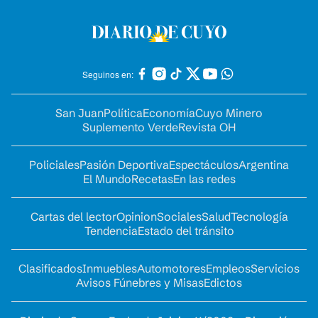
Seguinos en:
San Juan
Política
Economía
Cuyo Minero
Suplemento Verde
Revista OH
Policiales
Pasión Deportiva
Espectáculos
Argentina
El Mundo
Recetas
En las redes
Cartas del lector
Opinion
Sociales
Salud
Tecnología
Tendencia
Estado del tránsito
Clasificados
Inmuebles
Automotores
Empleos
Servicios
Avisos Fúnebres y Misas
Edictos