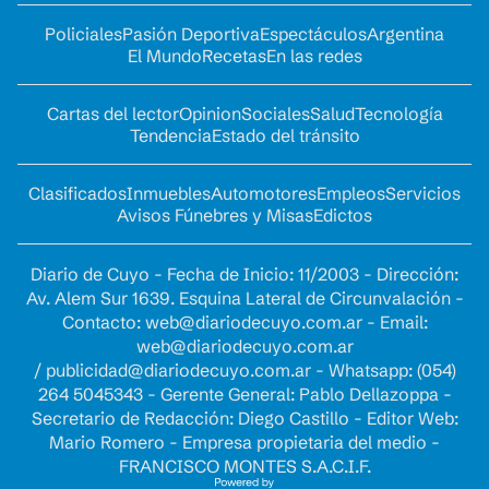
Policiales
Pasión Deportiva
Espectáculos
Argentina
El Mundo
Recetas
En las redes
Cartas del lector
Opinion
Sociales
Salud
Tecnología
Tendencia
Estado del tránsito
Clasificados
Inmuebles
Automotores
Empleos
Servicios
Avisos Fúnebres y Misas
Edictos
Diario de Cuyo - Fecha de Inicio: 11/2003 - Dirección:
Av. Alem Sur 1639. Esquina Lateral de Circunvalación -
Contacto:
web@diariodecuyo.com.ar
- Email:
web@diariodecuyo.com.ar
/
publicidad@diariodecuyo.com.ar
-
Whatsapp: (054)
264 5045343 - Gerente General: Pablo Dellazoppa -
Secretario de Redacción: Diego Castillo - Editor Web:
Mario Romero - Empresa propietaria del medio -
FRANCISCO MONTES S.A.C.I.F.