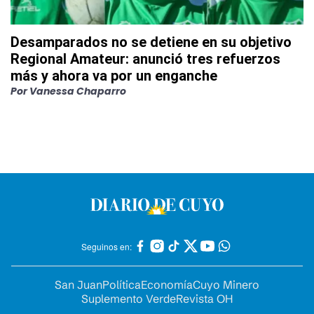
Desamparados no se detiene en su objetivo
Regional Amateur: anunció tres refuerzos
más y ahora va por un enganche
Por
Vanessa Chaparro
Seguinos en:
San Juan
Política
Economía
Cuyo Minero
Suplemento Verde
Revista OH