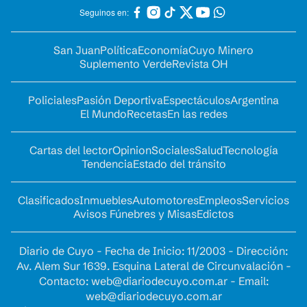
Seguinos en:
San Juan
Política
Economía
Cuyo Minero
Suplemento Verde
Revista OH
Policiales
Pasión Deportiva
Espectáculos
Argentina
El Mundo
Recetas
En las redes
Cartas del lector
Opinion
Sociales
Salud
Tecnología
Tendencia
Estado del tránsito
Clasificados
Inmuebles
Automotores
Empleos
Servicios
Avisos Fúnebres y Misas
Edictos
Diario de Cuyo - Fecha de Inicio: 11/2003 - Dirección:
Av. Alem Sur 1639. Esquina Lateral de Circunvalación -
Contacto:
web@diariodecuyo.com.ar
- Email:
web@diariodecuyo.com.ar