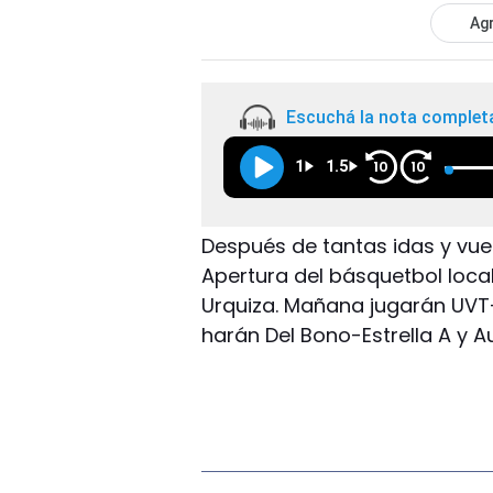
Agr
Escuchá la nota complet
1
1.5
10
10
Después de tantas idas y vuel
Apertura del básquetbol local.
Urquiza. Mañana jugarán UVT-L
harán Del Bono-Estrella A y 