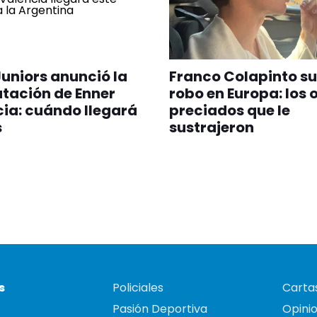
uniors anunció la
Franco Colapinto su
tación de Enner
robo en Europa: los 
ia: cuándo llegará
preciados que le
s
sustrajeron
s
Policiales
Cartas
Pasión Deportiva
Opini