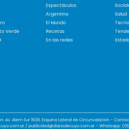
Espectáculos
Social
Argentina
Salud
ro
El Mundo
Tecno
to Verde
Recetas
Tende
H
En las redes
Estado
ión: Av. Alem Sur 1639. Esquina Lateral de Circunvalación - Contac
cuyo.com.ar
/
publicidad@diariodecuyo.com.ar
-
Whatsapp: (0