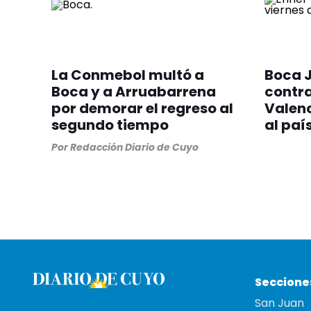
La Conmebol multó a
Boca J
Boca y a Arruabarrena
contra
por demorar el regreso al
Valenc
segundo tiempo
al paí
Por
Redacción Diario de Cuyo
Seccione
San Juan