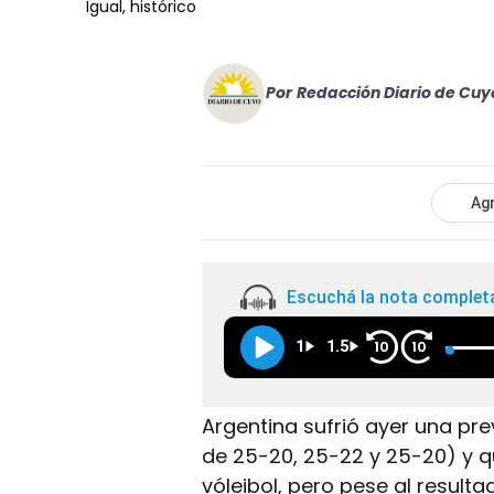
Igual, histórico
Por
Redacción Diario de Cuy
Agr
Escuchá la nota complet
1
1.5
10
10
Argentina sufrió ayer una prev
de 25-20, 25-22 y 25-20) y q
vóleibol, pero pese al resulta