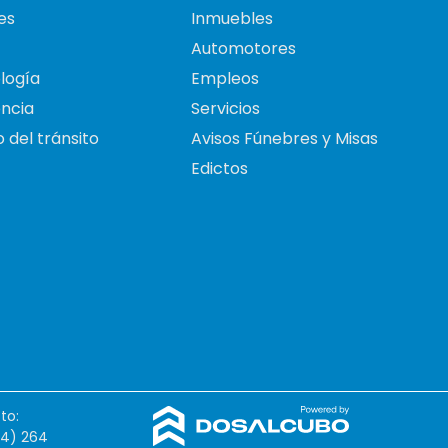
es
Inmuebles
Automotores
logía
Empleos
ncia
Servicios
 del tránsito
Avisos Fúnebres y Misas
Edictos
to:
54) 264