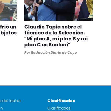
frió un
Claudio Tapia sobre el
objetos
técnico de la Selección:
"Mi plan A, mi plan B y mi
plan C es Scaloni"
Por
Redacción Diario de Cuyo
 del lector
Clasificados
on
Clasificados