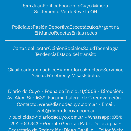
San Juan
Política
Economía
Cuyo Minero
Suplemento Verde
Revista OH
Policiales
Pasión Deportiva
Espectáculos
Argentina
El Mundo
Recetas
En las redes
Cartas del lector
Opinion
Sociales
Salud
Tecnología
Tendencia
Estado del tránsito
Clasificados
Inmuebles
Automotores
Empleos
Servicios
Avisos Fúnebres y Misas
Edictos
Diario de Cuyo - Fecha de Inicio: 11/2003 - Dirección:
Av. Alem Sur 1639. Esquina Lateral de Circunvalación -
Contacto:
web@diariodecuyo.com.ar
- Email:
web@diariodecuyo.com.ar
/
publicidad@diariodecuyo.com.ar
-
Whatsapp: (054)
264 5045343 - Gerente General: Pablo Dellazoppa -
Secretario de Redacción: Diego Castillo - Editor Web: