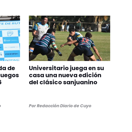
da de
Universitario juega en su
Juegos
casa una nueva edición
6
del clásico sanjuanino
o
Por
Redacción Diario de Cuyo