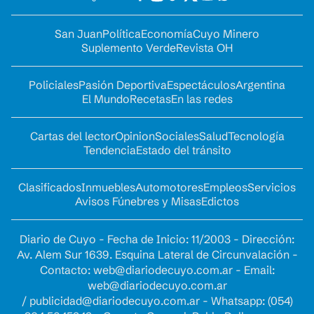
San Juan
Política
Economía
Cuyo Minero
Suplemento Verde
Revista OH
Policiales
Pasión Deportiva
Espectáculos
Argentina
El Mundo
Recetas
En las redes
Cartas del lector
Opinion
Sociales
Salud
Tecnología
Tendencia
Estado del tránsito
Clasificados
Inmuebles
Automotores
Empleos
Servicios
Avisos Fúnebres y Misas
Edictos
Diario de Cuyo - Fecha de Inicio: 11/2003 - Dirección:
Av. Alem Sur 1639. Esquina Lateral de Circunvalación -
Contacto:
web@diariodecuyo.com.ar
- Email:
web@diariodecuyo.com.ar
/
publicidad@diariodecuyo.com.ar
-
Whatsapp: (054)