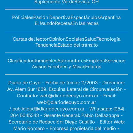
Suplemento Verde
Revista OH
Policiales
Pasión Deportiva
Espectáculos
Argentina
El Mundo
Recetas
En las redes
Cartas del lector
Opinion
Sociales
Salud
Tecnología
Tendencia
Estado del tránsito
Clasificados
Inmuebles
Automotores
Empleos
Servicios
Avisos Fúnebres y Misas
Edictos
Diario de Cuyo - Fecha de Inicio: 11/2003 - Dirección:
Av. Alem Sur 1639. Esquina Lateral de Circunvalación -
Contacto:
web@diariodecuyo.com.ar
- Email:
web@diariodecuyo.com.ar
/
publicidad@diariodecuyo.com.ar
-
Whatsapp: (054)
264 5045343 - Gerente General: Pablo Dellazoppa -
Secretario de Redacción: Diego Castillo - Editor Web:
Mario Romero - Empresa propietaria del medio -