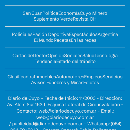
San Juan
Política
Economía
Cuyo Minero
Suplemento Verde
Revista OH
Policiales
Pasión Deportiva
Espectáculos
Argentina
El Mundo
Recetas
En las redes
Cartas del lector
Opinion
Sociales
Salud
Tecnología
Tendencia
Estado del tránsito
Clasificados
Inmuebles
Automotores
Empleos
Servicios
Avisos Fúnebres y Misas
Edictos
Diario de Cuyo - Fecha de Inicio: 11/2003 - Dirección:
Av. Alem Sur 1639. Esquina Lateral de Circunvalación -
Contacto:
web@diariodecuyo.com.ar
- Email:
web@diariodecuyo.com.ar
/
publicidad@diariodecuyo.com.ar
-
Whatsapp: (054)