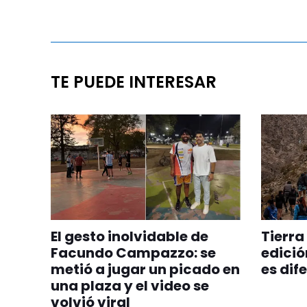
TE PUEDE INTERESAR
El gesto inolvidable de
Tierra
Facundo Campazzo: se
edició
metió a jugar un picado en
es dif
una plaza y el video se
volvió viral