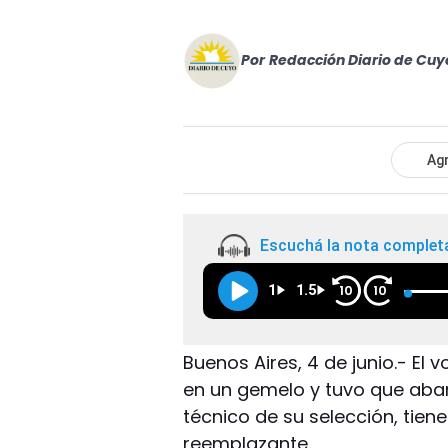
Por
Redacción Diario de Cuy
Agr
Escuchá la nota complet
1
1.5
10
10
Buenos Aires, 4 de junio.- El v
en un gemelo y tuvo que aban
técnico de su selección, tien
reemplazante.