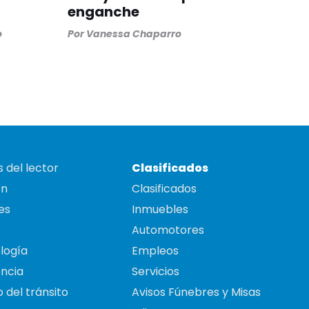
enganche
o
Por
Vanessa Chaparro
 del lector
Clasificados
on
Clasificados
es
Inmuebles
Automotores
logía
Empleos
ncia
Servicios
 del tránsito
Avisos Fúnebres y Misas