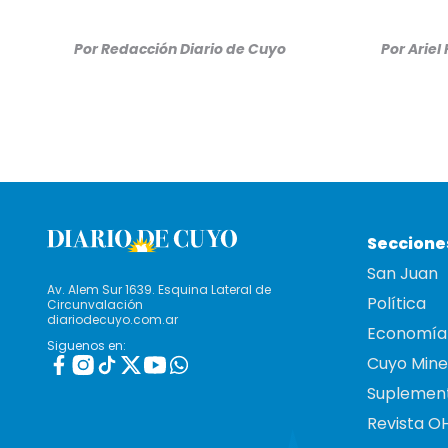
Por
Redacción Diario de Cuyo
Por
Ariel
Seccione
San Juan
Av. Alem Sur 1639. Esquina Lateral de
Política
Circunvalación
diariodecuyo.com.ar
Economía
Siguenos en:
Cuyo Mine
Suplemen
Revista O