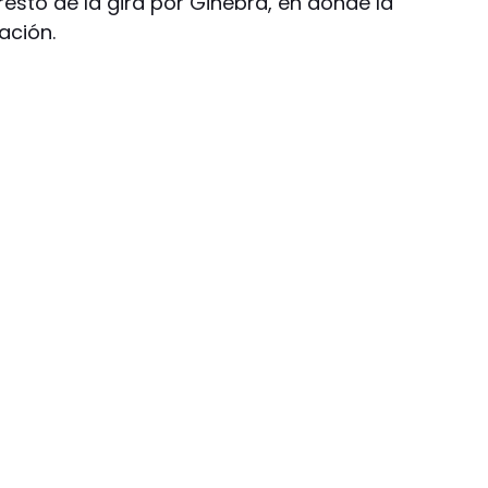
resto de la gira por Ginebra, en donde la
ación.