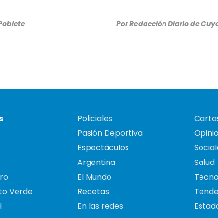
 Poblete
Por
Redacción Diario de Cuy
s
Policiales
Cartas
Pasión Deportiva
Opini
Espectáculos
Social
Argentina
Salud
ro
El Mundo
Tecno
to Verde
Recetas
Tende
H
En las redes
Estado