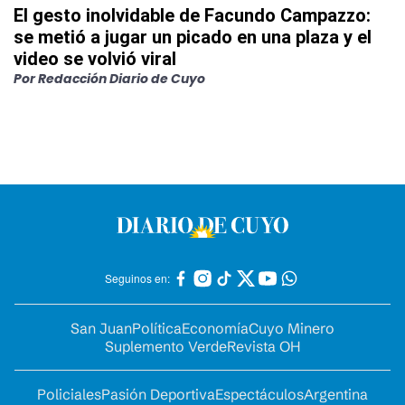
El gesto inolvidable de Facundo Campazzo:
se metió a jugar un picado en una plaza y el
video se volvió viral
Por
Redacción Diario de Cuyo
Seguinos en:
San Juan
Política
Economía
Cuyo Minero
Suplemento Verde
Revista OH
Policiales
Pasión Deportiva
Espectáculos
Argentina