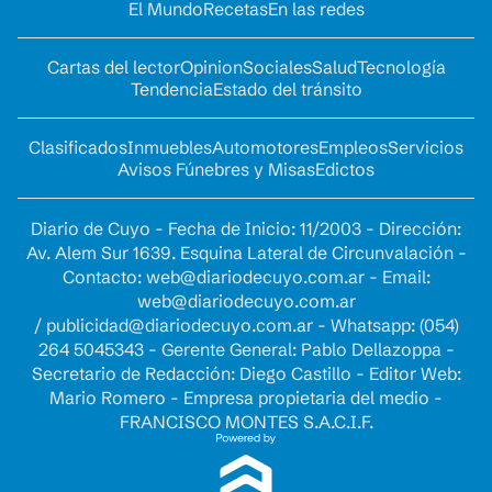
El Mundo
Recetas
En las redes
Cartas del lector
Opinion
Sociales
Salud
Tecnología
Tendencia
Estado del tránsito
Clasificados
Inmuebles
Automotores
Empleos
Servicios
Avisos Fúnebres y Misas
Edictos
Diario de Cuyo - Fecha de Inicio: 11/2003 - Dirección:
Av. Alem Sur 1639. Esquina Lateral de Circunvalación -
Contacto:
web@diariodecuyo.com.ar
- Email:
web@diariodecuyo.com.ar
/
publicidad@diariodecuyo.com.ar
-
Whatsapp: (054)
264 5045343 - Gerente General: Pablo Dellazoppa -
Secretario de Redacción: Diego Castillo - Editor Web:
Mario Romero - Empresa propietaria del medio -
FRANCISCO MONTES S.A.C.I.F.