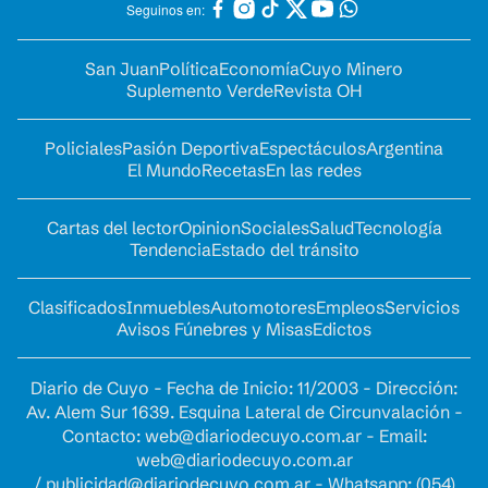
Seguinos en:
San Juan
Política
Economía
Cuyo Minero
Suplemento Verde
Revista OH
Policiales
Pasión Deportiva
Espectáculos
Argentina
El Mundo
Recetas
En las redes
Cartas del lector
Opinion
Sociales
Salud
Tecnología
Tendencia
Estado del tránsito
Clasificados
Inmuebles
Automotores
Empleos
Servicios
Avisos Fúnebres y Misas
Edictos
Diario de Cuyo - Fecha de Inicio: 11/2003 - Dirección:
Av. Alem Sur 1639. Esquina Lateral de Circunvalación -
Contacto:
web@diariodecuyo.com.ar
- Email:
web@diariodecuyo.com.ar
/
publicidad@diariodecuyo.com.ar
-
Whatsapp: (054)