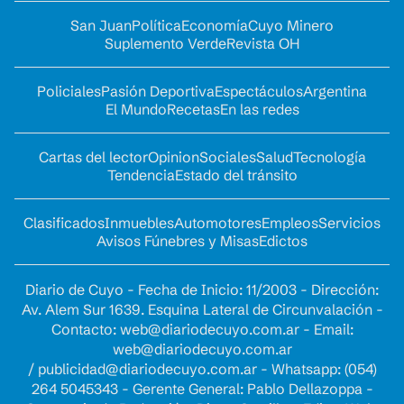
San Juan
Política
Economía
Cuyo Minero
Suplemento Verde
Revista OH
Policiales
Pasión Deportiva
Espectáculos
Argentina
El Mundo
Recetas
En las redes
Cartas del lector
Opinion
Sociales
Salud
Tecnología
Tendencia
Estado del tránsito
Clasificados
Inmuebles
Automotores
Empleos
Servicios
Avisos Fúnebres y Misas
Edictos
Diario de Cuyo - Fecha de Inicio: 11/2003 - Dirección:
Av. Alem Sur 1639. Esquina Lateral de Circunvalación -
Contacto:
web@diariodecuyo.com.ar
- Email:
web@diariodecuyo.com.ar
/
publicidad@diariodecuyo.com.ar
-
Whatsapp: (054)
264 5045343 - Gerente General: Pablo Dellazoppa -