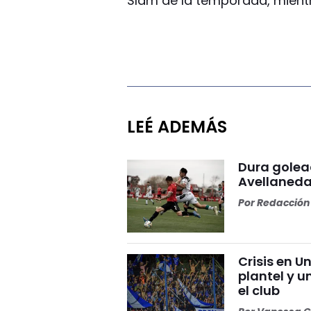
Slam de la temporada, mientr
LEÉ ADEMÁS
Dura golea
Avellaneda
Por
Redacción 
Crisis en U
plantel y u
el club