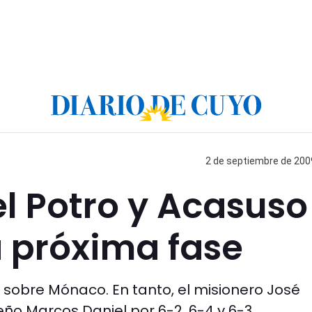
2 de septiembre de 2009
l Potro y Acasuso
a próxima fase
1 sobre Mónaco. En tanto, el misionero José
eño Marcos Daniel por 6-2, 6-4 y 6-3.