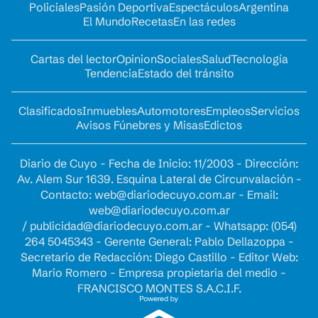
Policiales
Pasión Deportiva
Espectáculos
Argentina
El Mundo
Recetas
En las redes
Cartas del lector
Opinion
Sociales
Salud
Tecnología
Tendencia
Estado del tránsito
Clasificados
Inmuebles
Automotores
Empleos
Servicios
Avisos Fúnebres y Misas
Edictos
Diario de Cuyo - Fecha de Inicio: 11/2003 - Dirección:
Av. Alem Sur 1639. Esquina Lateral de Circunvalación -
Contacto:
web@diariodecuyo.com.ar
- Email:
web@diariodecuyo.com.ar
/
publicidad@diariodecuyo.com.ar
-
Whatsapp: (054)
264 5045343 - Gerente General: Pablo Dellazoppa -
Secretario de Redacción: Diego Castillo - Editor Web:
Mario Romero - Empresa propietaria del medio -
FRANCISCO MONTES S.A.C.I.F.