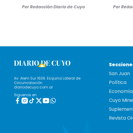
Por
Redacción Diario de Cuyo
Por
Redac
Seccione
San Juan
Av. Alem Sur 1639. Esquina Lateral de
Política
Circunvalación
diariodecuyo.com.ar
Economía
Siguenos en:
Cuyo Mine
Suplemen
Revista O