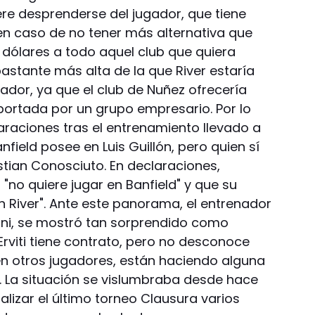
iere desprenderse del jugador, que tiene
en caso de no tener más alternativa que
e dólares a todo aquel club que quiera
s bastante más alta de la que River estaría
gador, ya que el club de Nuñez ofrecería
 aportada por un grupo empresario. Por lo
claraciones tras el entrenamiento llevado a
field posee en Luis Guillón, pero quien sí
istian Conosciuto. En declaraciones,
 "no quiere jugar en Banfield" y que su
n River". Ante este panorama, el entrenador
ioni, se mostró tan sorprendido como
Erviti tiene contrato, pero no desconoce
ién otros jugadores, están haciendo alguna
. La situación se vislumbraba desde hace
lizar el último torneo Clausura varios