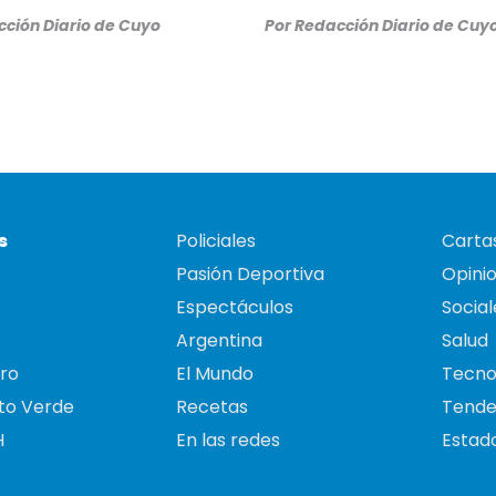
ción Diario de Cuyo
Por
Redacción Diario de Cuy
s
Policiales
Cartas
Pasión Deportiva
Opini
Espectáculos
Social
Argentina
Salud
ro
El Mundo
Tecno
to Verde
Recetas
Tende
H
En las redes
Estado