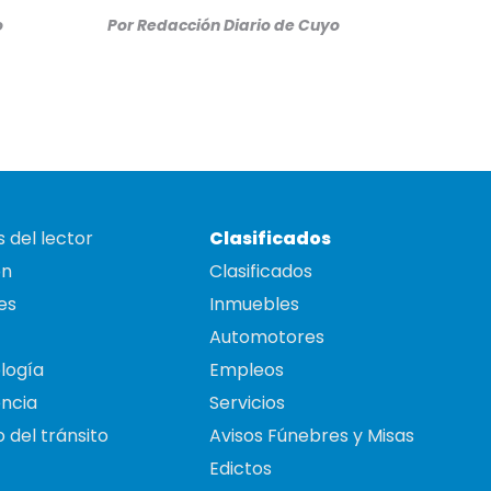
o
Por
Redacción Diario de Cuyo
 del lector
Clasificados
on
Clasificados
es
Inmuebles
Automotores
logía
Empleos
ncia
Servicios
 del tránsito
Avisos Fúnebres y Misas
Edictos