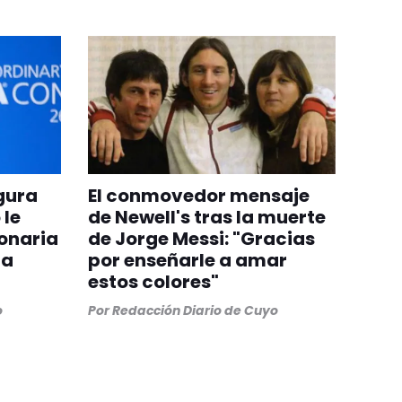
egura
El conmovedor mensaje
 le
de Newell's tras la muerte
onaria
de Jorge Messi: "Gracias
ra
por enseñarle a amar
estos colores"
o
Por
Redacción Diario de Cuyo