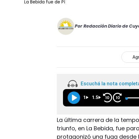
La Bebida fue de Pí
Por
Redacción Diario de Cuy
Agr
Escuchá la nota complet
1
1.5
10
10
La última carrera de la tempor
triunfo, en La Bebida, fue par
protagonizó una fuga desde lo