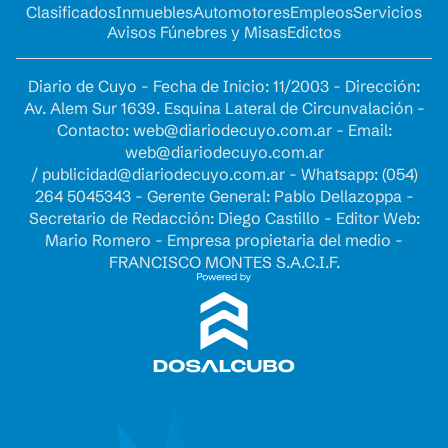
Clasificados
Inmuebles
Automotores
Empleos
Servicios
Avisos Fúnebres y Misas
Edictos
Diario de Cuyo - Fecha de Inicio: 11/2003 - Dirección:
Av. Alem Sur 1639. Esquina Lateral de Circunvalación -
Contacto:
web@diariodecuyo.com.ar
- Email:
web@diariodecuyo.com.ar
/
publicidad@diariodecuyo.com.ar
-
Whatsapp: (054)
264 5045343 - Gerente General: Pablo Dellazoppa -
Secretario de Redacción: Diego Castillo - Editor Web:
Mario Romero - Empresa propietaria del medio -
FRANCISCO MONTES S.A.C.I.F.