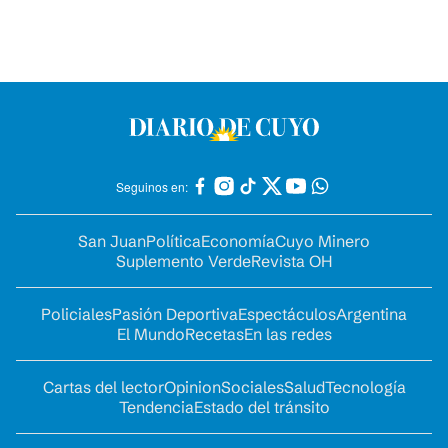
Seguinos en:
San Juan
Política
Economía
Cuyo Minero
Suplemento Verde
Revista OH
Policiales
Pasión Deportiva
Espectáculos
Argentina
El Mundo
Recetas
En las redes
Cartas del lector
Opinion
Sociales
Salud
Tecnología
Tendencia
Estado del tránsito